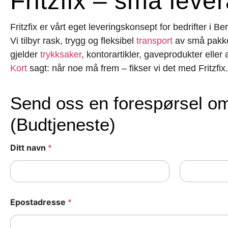
Fritzfix – små lever
Fritzfix er vårt eget leveringskonsept for bedrifter i 
Vi tilbyr rask, trygg og fleksibel
transport
av
små pakke
gjelder
trykksaker
, kontorartikler, gaveprodukter eller
Kort
sagt:
når noe må frem – fikser vi det med Fritzfix.
Send oss en forespørsel om:
(Budtjeneste)
Ditt navn
*
First
Last
Epostadresse
*