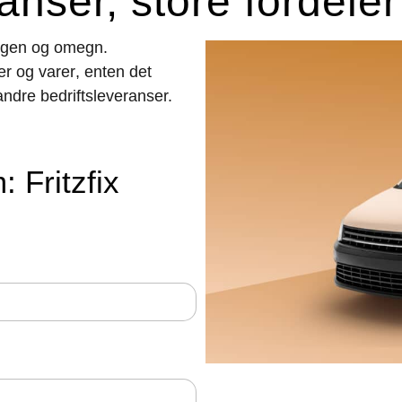
anser, store fordeler
Bergen og omegn.
r og varer
, enten det
 andre bedriftsleveranser.
 Fritzfix