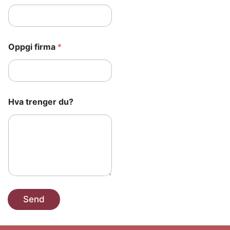
Oppgi firma
*
*
Hva trenger du?
*
d
u
?
Send